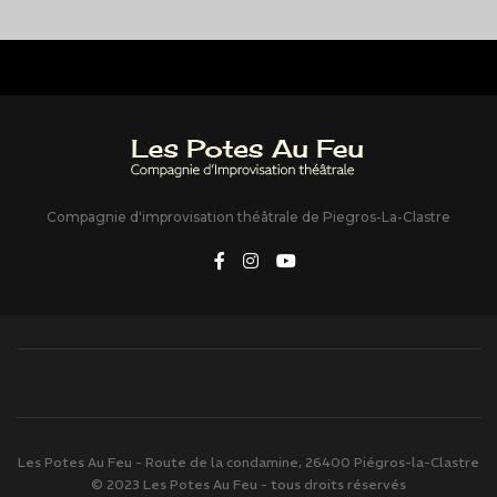
Compagnie d'improvisation théâtrale de Piegros-La-Clastre
Les Potes Au Feu - Route de la condamine, 26400 Piégros-la-Clastre
© 2023 Les Potes Au Feu - tous droits réservés