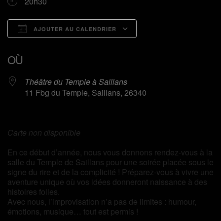
20h30
AJOUTER AU CALENDRIER
Télécharger ICS
Calendrier Google
OÙ
Théâtre du Temple à Saillans
11 Fbg du Temple, Saillans, 26340
Carte non disponible
En ce début d’année, nous vous donnons rendez-vous à la
salle du Temple de Saillans pour une soirée placée sous le
signe du rire et de la complicité ! Préparez-vous à vivre une
aventure unique où vos idées donneront naissance à des
histoires folles.
Avec nous, l’improvisation n’a pas de limites : humour,
émotions, musique… tout est permis !