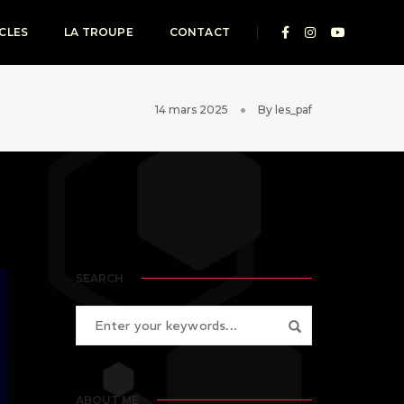
CLES
LA TROUPE
CONTACT
14 mars 2025
By
les_paf
SEARCH
ABOUT ME