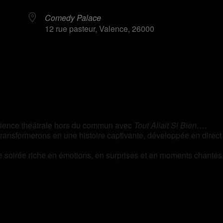
Comedy Palace
12 rue pasteur, Valence, 26000
rier Google
iCalendar
érience théâtrale hors du commun avec
Tout Allait Si Bien…
.
transformerons en une histoire captivante, développée en direct
e soirée riche en émotions, en surprises et en moments chantés