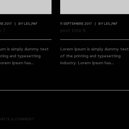
RE 2017
|
BY
LES_PAF
11 SEPTEMBRE 2017
|
BY
LES_PAF
e 7
post title 8
um is simply dummy text
Lorem Ipsum is simply dummy text
nting and typesetting
of the printing and typesetting
Lorem Ipsum has...
industry. Lorem Ipsum has...
RITE A COMMENT