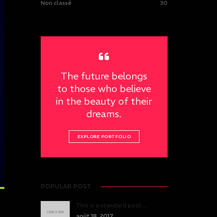
Non classé
30
The future belongs
to those who believe
in the beauty of their
dreams.
EXPLORE PORTFOLIO
POPULAR POST
This is a standard post…
août 18, 2017