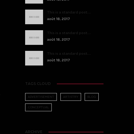
This is a standard post…
août 18, 2017
This is a standard post…
août 18, 2017
Office 365
Outlook Live
This is a standard post…
août 18, 2017
TAGS CLOUD
.
ADVERTISEMENT
ARTISTRY
BLOG
CONCEPTUAL
ARCHIVE