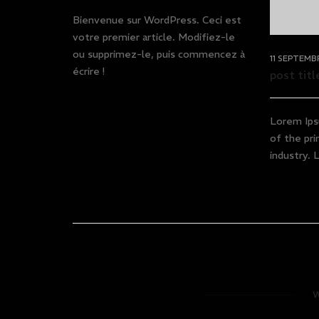
Bienvenue sur WordPress. Ceci est
votre premier article. Modifiez-le
ou supprimez-le, puis commencez à
11 SEPTEMB
écrire !
post titl
Lorem Ips
of the pri
industry. 
W