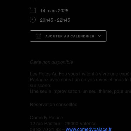
14 mars 2025
20h45 - 22h45
AJOUTER AU CALENDRIER
Télécharger ICS
Calend
Carte non disponible
Les Potes Au Feu vous invitent à vivre une exp
Partagez avec nous l’un de vos rêves et nous le 
sur scène.
Une seule improvisation, un seul thème, pour un
Réservation conseillée
Comedy Palace
12 rue Pasteur – 26000 Valence
06 82 70 21 83 –
www.comedypalace.fr