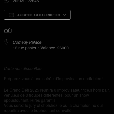
20h45 - 22h45
AJOUTER AU CALENDRIER
Télécharger ICS
Calendrier Google
OÙ
Comedy Palace
12 rue pasteur, Valence, 26000
Carte non disponible
Préparez-vous à une soirée d’improvisation endiablée !
Le Grand Défi 2025 réunira 6 improvisateur.rice.s hors pair,
venu.e.s de 3 troupes différentes, pour un show
époustouflant. Rires garantis !
Vous serez le jury et choisirez le ou la champion.ne qui
repartira avec le trophée tant convoité.