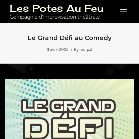
Toggl
Le Grand Défi au Comedy
11 avril 2025
By
les_paf